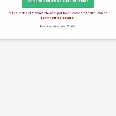
GENERAR NUEVA CONTRASEÑA*
*Si no recibe el mensaje enviado, por favor, compruebe su buzón de
spam (correo basura)
.
No-nonsense Labs © 2026